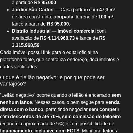
a partir de
R$ 95.000
.
Jardim São Carlos
— Casa padrão com
47,3 m²
de área construída,
ocupada
, terreno de
100 m²
,
lance a partir de
R$ 95.000
.
Distrito Industrial
—
Imóvel comercial
com
avaliação de
R$ 4.114.960,73
e lance de
R$
3.315.968,59
.
Cada imóvel possui link para o edital oficial na
plataforma fonte, que centraliza endereço, documentos e
dados verificados.
O que é “leilão negativo” e por que pode ser
vantajoso?
“Leilão negativo” ocorre quando o leilão é encerrado
sem
nenhum lance
. Nesses casos, o bem segue para
venda
direta com o banco
, permitindo negociar
sem competir
,
com
descontos de até 70%
,
sem comissão do leiloeiro
(economia aproximada de 5%) e com possibilidade de
financiamento, inclusive com FGTS
. Monitorar leilões