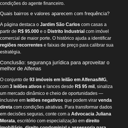
condições do agente financeiro.
Quais bairros e valores aparecem com frequência?
A página destaca o
Jardim São Carlos
com casas a
partir de
R$ 95.000
e o
Distrito Industrial
com imóvel
comercial de maior porte. O histórico ajuda a identificar
regiões recorrentes
e faixas de preço para calibrar sua
estratégia.
Conclusão: segurança jurídica para aproveitar o
melhor de Alfenas
O conjunto de
93 imóveis em leilão em Alfenas/MG
,
com
3 leilões ativos
e lances desde
R$ 95 mil
, sinaliza
um mercado dinâmico e cheio de oportunidades —
inclusive em
leilões negativos
que podem virar
venda
direta
com condições atrativas. Para transformar dados
em decisões seguras, conte com a
Advocacia Juliana
Morata
, escritório com especialização em
direito
imobiliário
,
direito condominial
e
assessoria para