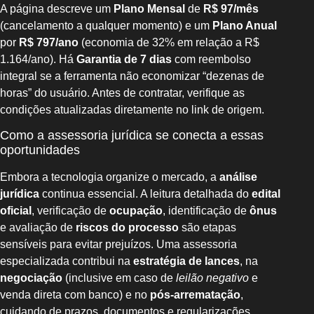
A página descreve um
Plano Mensal
de
R$ 97/mês
(cancelamento a qualquer momento) e um
Plano Anual
por
R$ 797/ano
(economia de 32% em relação a R$
1.164/ano). Há
Garantia de 7 dias
com reembolso
integral se a ferramenta não economizar “dezenas de
horas” do usuário. Antes de contratar, verifique as
condições atualizadas diretamente no link de origem.
Como a assessoria jurídica se conecta a essas
oportunidades
Embora a tecnologia organize o mercado, a
análise
jurídica
continua essencial. A leitura detalhada do
edital
oficial
, verificação de
ocupação
, identificação de
ônus
e avaliação de
riscos do processo
são etapas
sensíveis para evitar prejuízos. Uma assessoria
especializada contribui na
estratégia de lances
, na
negociação
(inclusive em caso de
leilão negativo
e
venda direta com banco) e no
pós-arrematação
,
cuidando de prazos, documentos e regularizações.