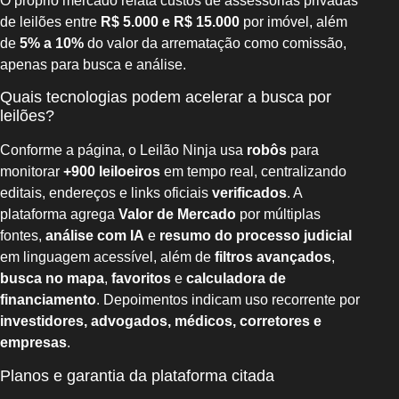
O próprio mercado relata custos de assessorias privadas
de leilões entre
R$ 5.000 e R$ 15.000
por imóvel, além
de
5% a 10%
do valor da arrematação como comissão,
apenas para busca e análise.
Quais tecnologias podem acelerar a busca por
leilões?
Conforme a página, o Leilão Ninja usa
robôs
para
monitorar
+900 leiloeiros
em tempo real, centralizando
editais, endereços e links oficiais
verificados
. A
plataforma agrega
Valor de Mercado
por múltiplas
fontes,
análise com IA
e
resumo do processo judicial
em linguagem acessível, além de
filtros avançados
,
busca no mapa
,
favoritos
e
calculadora de
financiamento
. Depoimentos indicam uso recorrente por
investidores, advogados, médicos, corretores e
empresas
.
Planos e garantia da plataforma citada