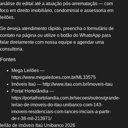
análise do edital até a atuação pós-arrematação — com
foco em direito imobiliário, condominial e assessoria em
leilões.
Se deseja atendimento rápido, preencha o formulário de
contato na página ou utilize o botão do WhatsApp para
falar diretamente com nossa equipe e agendar uma
consultoria.
Fontes
Mega Leilões —
https://www.megaleiloes.com.br/ML33575
Imóveis Itaú — http://www.itau.com.br/imoveis-itau
Portal Hortolândia —
https://portalhortolandia.com.br/secoes/outros/grande-
leilao-de-imoveis-do-itau-unibanco-com-143-
imoveis-residenciais-com-lances-iniciais-a-partir-
de-r-38-mil-213971/
leilão de imóveis Itaú Unibanco 2026