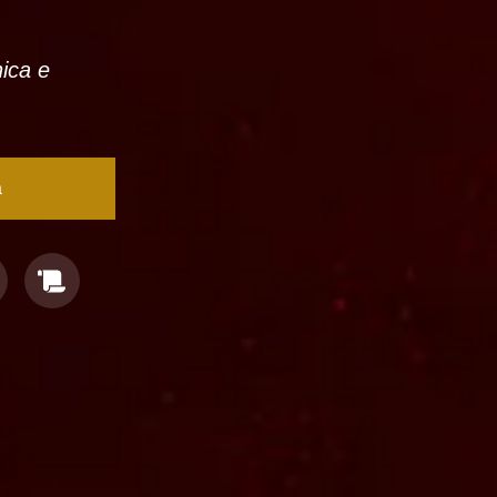
nica e
a