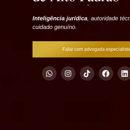
Inteligência jurídica
, autoridade téc
cuidado genuíno.
Falar com advogada especialist