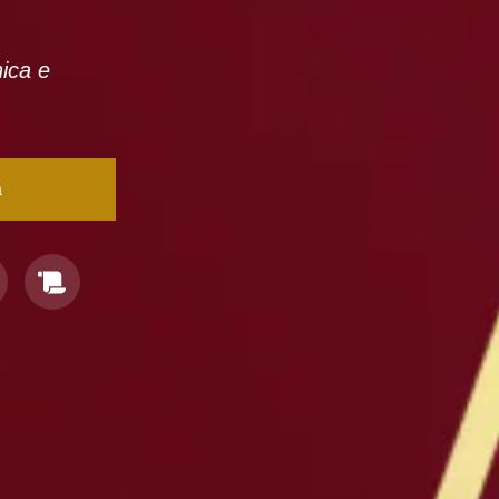
nica e
a