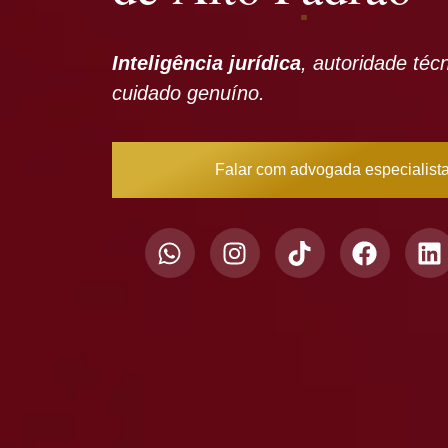
Inteligência jurídica
, autoridade téc
cuidado genuíno.
Falar com advogada especialist