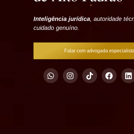
Inteligência jurídica
, autoridade téc
cuidado genuíno.
Falar com advogada especialist