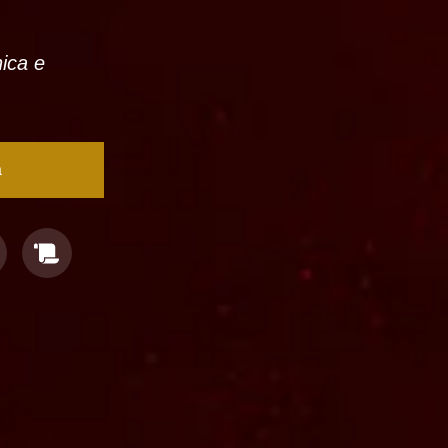
nica e
a