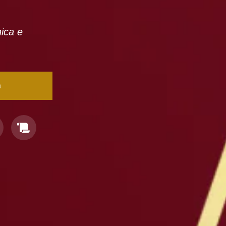
nica e
a