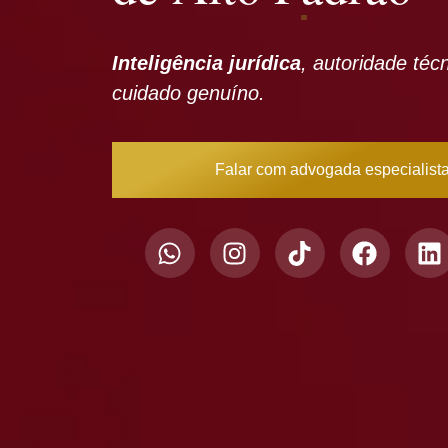
Inteligência jurídica
, autoridade téc
cuidado genuíno.
Falar com advogada especialist