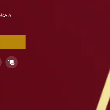
nica e
a