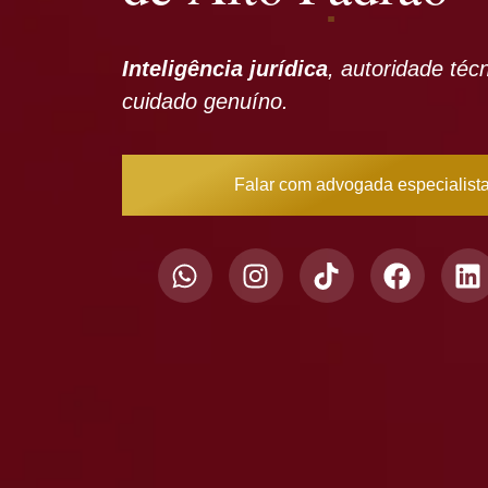
Inteligência jurídica
, autoridade téc
cuidado genuíno.
Falar com advogada especialist