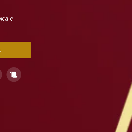
nica e
a