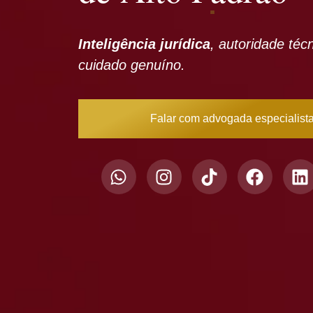
Inteligência jurídica
, autoridade téc
cuidado genuíno.
Falar com advogada especialist