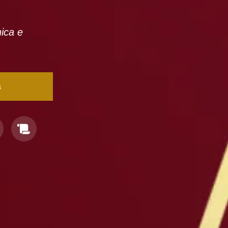
nica e
a