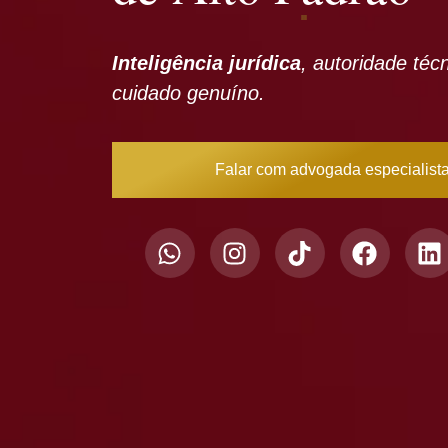
Inteligência jurídica
, autoridade téc
cuidado genuíno.
Falar com advogada especialist