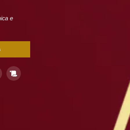
nica e
a