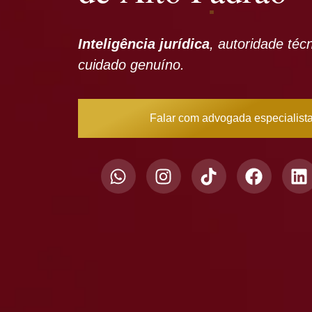
Inteligência jurídica
, autoridade téc
cuidado genuíno.
Falar com advogada especialist