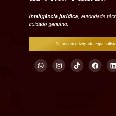
Inteligência jurídica
, autoridade téc
cuidado genuíno.
Falar com advogada especialist