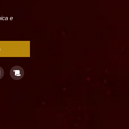
nica e
a