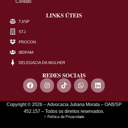
Contato
LINKS ÚTEIS
TJ/SP
STJ
PROCON
IBDFAM
DELEGACIA DA MULHER
REDES SOCIAIS
Copyright © 2026 – Advocacia Juliana Morata – OAB/SP
452.157 – Todos os direitos reservados.
Política de Privacidade