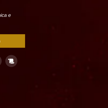
nica e
a