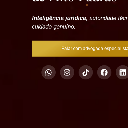
Inteligência jurídica
, autoridade téc
cuidado genuíno.
Falar com advogada especialist