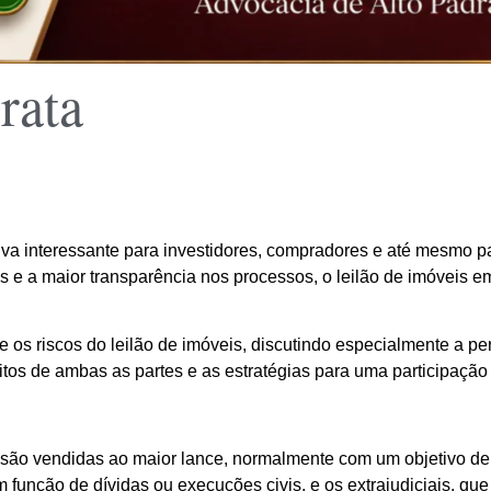
rata
iva interessante para investidores, compradores e até mesmo 
is e a maior transparência nos processos, o leilão de imóveis
e os riscos do leilão de imóveis, discutindo especialmente a p
os de ambas as partes e as estratégias para uma participação se
são vendidas ao maior lance, normalmente com um objetivo de q
 em função de dívidas ou execuções civis, e os extrajudiciais, q