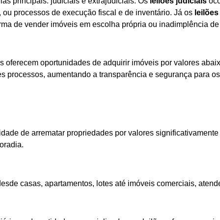
s principais: judiciais e extrajudiciais. Os
leilões judiciais
oco
, ou processos de execução fiscal e de inventário. Já os
leilões
forma de vender imóveis em escolha própria ou inadimplência de 
s oferecem oportunidades de adquirir imóveis por valores abai
esses processos, aumentando a transparência e segurança para o
idade de arrematar propriedades por valores significativamente 
oradia.
esde casas, apartamentos, lotes até imóveis comerciais, atende