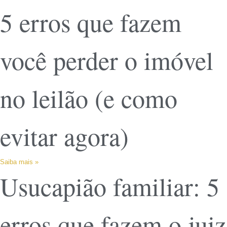
5 erros que fazem
você perder o imóvel
no leilão (e como
evitar agora)
Saiba mais »
Usucapião familiar: 5
erros que fazem o juiz