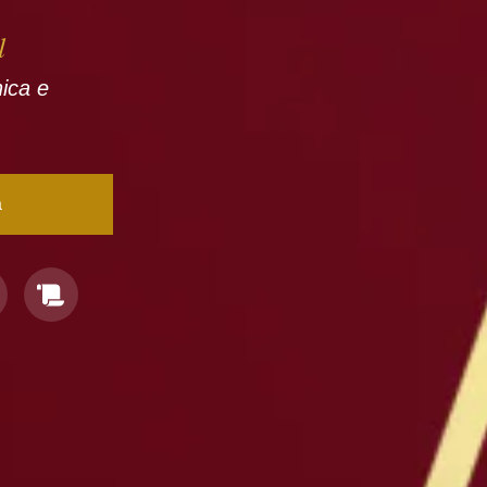
l
nica e
a