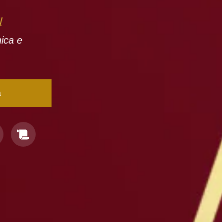
l
nica e
a