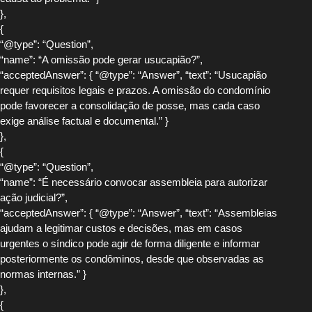
},
{
“@type”: “Question”,
“name”: “A omissão pode gerar usucapião?”,
“acceptedAnswer”: { “@type”: “Answer”, “text”: “Usucapião
requer requisitos legais e prazos. A omissão do condomínio
pode favorecer a consolidação de posse, mas cada caso
exige análise factual e documental.” }
},
{
“@type”: “Question”,
“name”: “É necessário convocar assembleia para autorizar
ação judicial?”,
“acceptedAnswer”: { “@type”: “Answer”, “text”: “Assembleias
ajudam a legitimar custos e decisões, mas em casos
urgentes o síndico pode agir de forma diligente e informar
posteriormente os condôminos, desde que observadas as
normas internas.” }
},
{