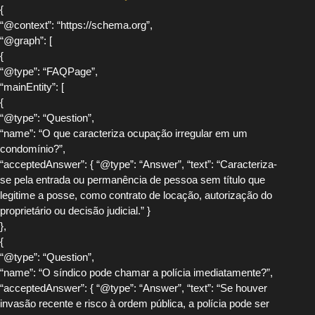
{
“@context”: “https://schema.org”,
“@graph”: [
{
“@type”: “FAQPage”,
“mainEntity”: [
{
“@type”: “Question”,
“name”: “O que caracteriza ocupação irregular em um
condomínio?”,
“acceptedAnswer”: { “@type”: “Answer”, “text”: “Caracteriza-
se pela entrada ou permanência de pessoa sem título que
legitime a posse, como contrato de locação, autorização do
proprietário ou decisão judicial.” }
},
{
“@type”: “Question”,
“name”: “O síndico pode chamar a polícia imediatamente?”,
“acceptedAnswer”: { “@type”: “Answer”, “text”: “Se houver
invasão recente e risco à ordem pública, a polícia pode ser