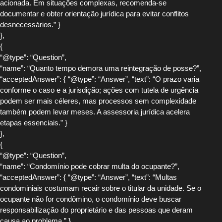
acionada. Em situações complexas, recomenda-se
documentar e obter orientação jurídica para evitar conflitos
desnecessários.” }
},
{
“@type”: “Question”,
“name”: “Quanto tempo demora uma reintegração de posse?”,
“acceptedAnswer”: { “@type”: “Answer”, “text”: “O prazo varia
conforme o caso e a jurisdição; ações com tutela de urgência
podem ser mais céleres, mas processos sem complexidade
também podem levar meses. A assessoria jurídica acelera
etapas essenciais.” }
},
{
“@type”: “Question”,
“name”: “Condomínio pode cobrar multa do ocupante?”,
“acceptedAnswer”: { “@type”: “Answer”, “text”: “Multas
condominiais costumam recair sobre o titular da unidade. Se o
ocupante não for condômino, o condomínio deve buscar
responsabilização do proprietário e das pessoas que deram
causa ao problema.” }