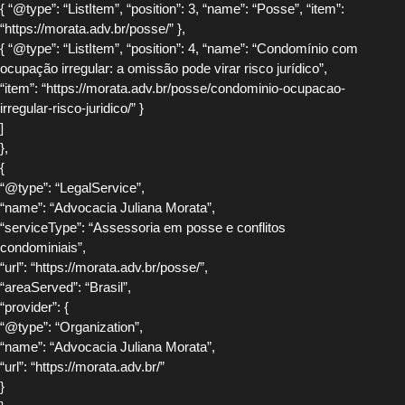
{ “@type”: “ListItem”, “position”: 3, “name”: “Posse”, “item”:
“https://morata.adv.br/posse/” },
{ “@type”: “ListItem”, “position”: 4, “name”: “Condomínio com
ocupação irregular: a omissão pode virar risco jurídico”,
“item”: “https://morata.adv.br/posse/condominio-ocupacao-
irregular-risco-juridico/” }
]
},
{
“@type”: “LegalService”,
“name”: “Advocacia Juliana Morata”,
“serviceType”: “Assessoria em posse e conflitos
condominiais”,
“url”: “https://morata.adv.br/posse/”,
“areaServed”: “Brasil”,
“provider”: {
“@type”: “Organization”,
“name”: “Advocacia Juliana Morata”,
“url”: “https://morata.adv.br/”
}