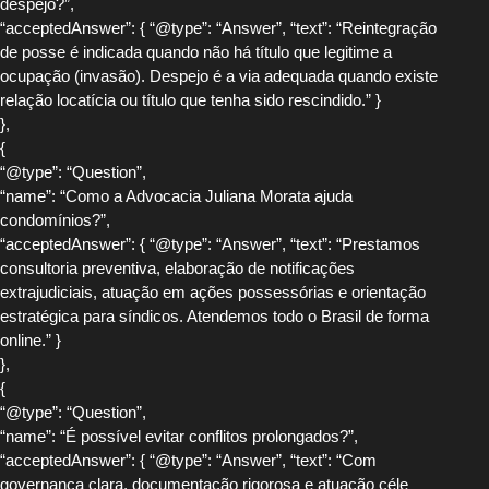
despejo?”,
“acceptedAnswer”: { “@type”: “Answer”, “text”: “Reintegração
de posse é indicada quando não há título que legitime a
ocupação (invasão). Despejo é a via adequada quando existe
relação locatícia ou título que tenha sido rescindido.” }
},
{
“@type”: “Question”,
“name”: “Como a Advocacia Juliana Morata ajuda
condomínios?”,
“acceptedAnswer”: { “@type”: “Answer”, “text”: “Prestamos
consultoria preventiva, elaboração de notificações
extrajudiciais, atuação em ações possessórias e orientação
estratégica para síndicos. Atendemos todo o Brasil de forma
online.” }
},
{
“@type”: “Question”,
“name”: “É possível evitar conflitos prolongados?”,
“acceptedAnswer”: { “@type”: “Answer”, “text”: “Com
governança clara, documentação rigorosa e atuação céle