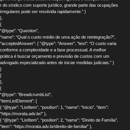
r do síndico com suporte jurídico, grande parte das ocupações
irregulares pode ser resolvida rapidamente.” }
},
{
“@type”: “Question”,
“name”: “Qual o custo médio de uma ação de reintegração?”,
“acceptedAnswer”: { “@type”: “Answer”, “text”: “O custo varia
conforme a complexidade e a fase processual. A melhor
prática é buscar orçamento e previsão de custos com um
advogado especializado antes de iniciar medidas judiciais.” }
}
]
},
{
“@type”: “BreadcrumbList”,
“itemListElement”: [
{ “@type”: “ListItem”, “position”: 1, “name”: “Início”, “item”:
“https://morata.adv.br/” },
{ “@type”: “ListItem”, “position”: 2, “name”: “Direito de Família”,
“item”: “https://morata.adv.br/direito-de-familia/” },