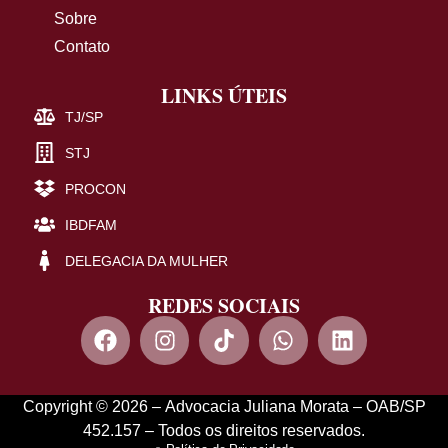
Sobre
Contato
LINKS ÚTEIS
TJ/SP
STJ
PROCON
IBDFAM
DELEGACIA DA MULHER
REDES SOCIAIS
Copyright © 2026 – Advocacia Juliana Morata – OAB/SP
452.157 – Todos os direitos reservados.