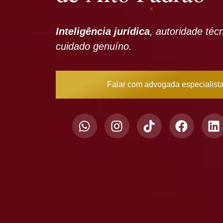
Inteligência jurídica
, autoridade téc
cuidado genuíno.
Falar com advogada especialist