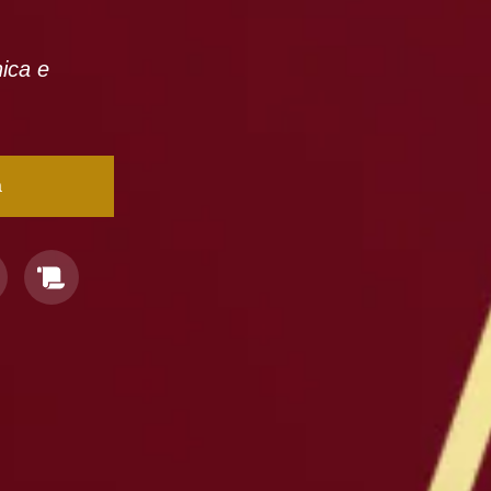
nica e
a