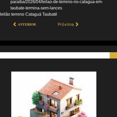
paraiba/2026/04/leilao-de-terreno-no-catagua-em-
taubate-termina-sem-lances
leilão terreno Cataguá Taubaté
Próxima
ANTERIOR