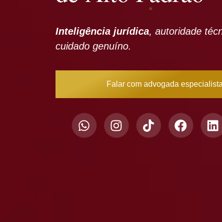
Inteligência jurídica
, autoridade téc
cuidado genuíno.
Falar com advogada especialist