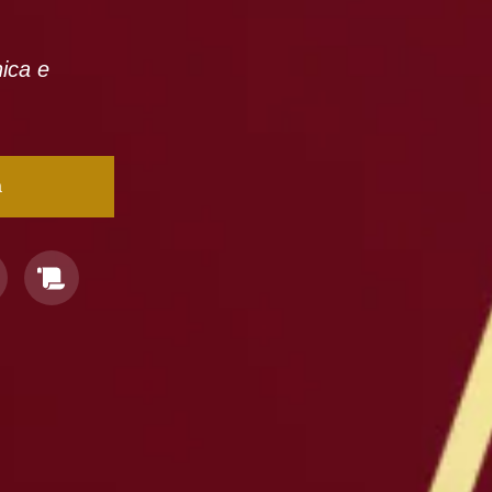
nica e
a