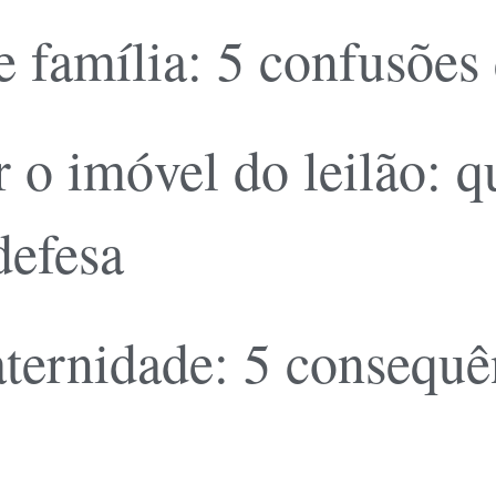
 família: 5 confusões
 o imóvel do leilão: 
defesa
ernidade: 5 consequên