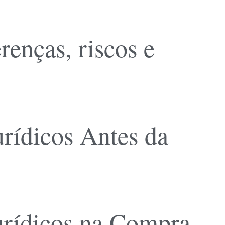
erenças, riscos e
rídicos Antes da
urídicos na Compra