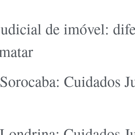
judicial de imóvel: dif
ematar
Sorocaba: Cuidados Ju
 Londrina: Cuidados J