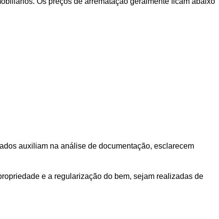
mobiliários. Os preços de arrematação geralmente ficam abaixo
dicados auxiliam na análise de documentação, esclarecem
 propriedade e a regularização do bem, sejam realizadas de