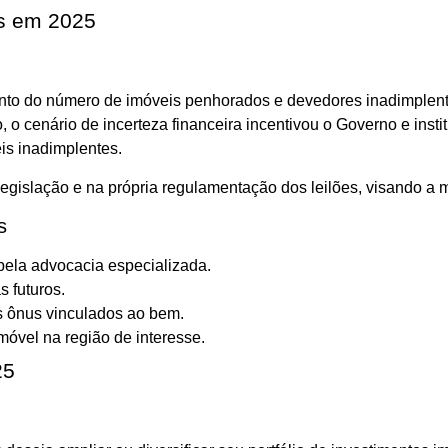
is em 2025
to do número de imóveis penhorados e devedores inadimplente
, o cenário de incerteza financeira incentivou o Governo e inst
is inadimplentes.
egislação e na própria regulamentação dos leilões, visando a m
s
pela advocacia especializada.
s futuros.
s ônus vinculados ao bem.
móvel na região de interesse.
25