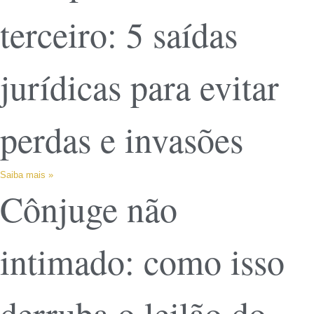
terceiro: 5 saídas
jurídicas para evitar
perdas e invasões
Saiba mais »
Cônjuge não
intimado: como isso
derruba o leilão do