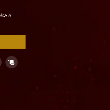
nica e
a