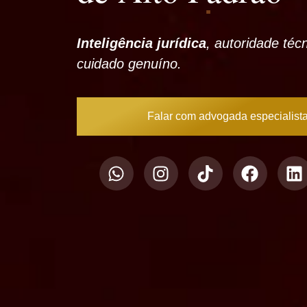
Inteligência jurídica
, autoridade téc
cuidado genuíno.
Falar com advogada especialist