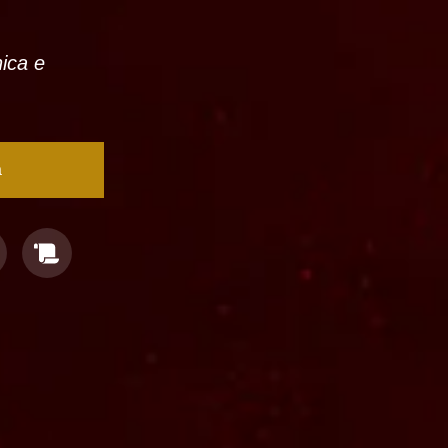
nica e
a