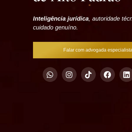
Inteligência jurídica
, autoridade téc
cuidado genuíno.
Falar com advogada especialist