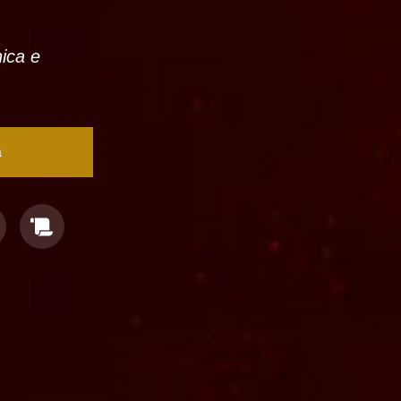
nica e
a