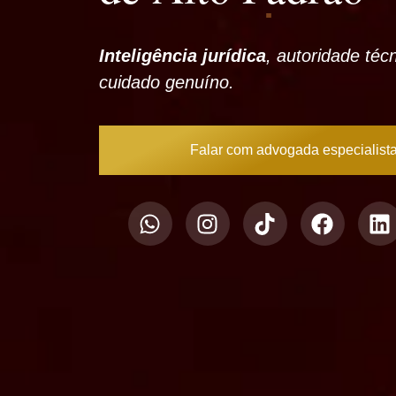
Inteligência jurídica
, autoridade téc
cuidado genuíno.
Falar com advogada especialist