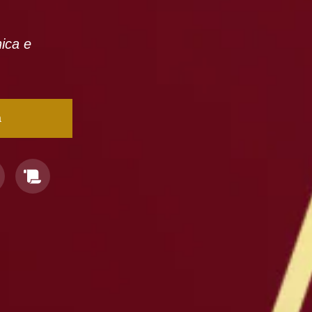
nica e
a