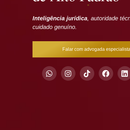
Inteligência jurídica
, autoridade téc
cuidado genuíno.
Falar com advogada especialist