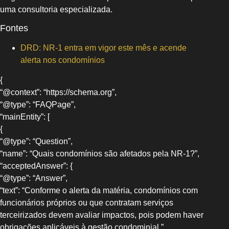
uma consultoria especializada.
Fontes
DRD: NR-1 entra em vigor este mês e acende
alerta nos condomínios
{
“@context”: “https://schema.org”,
“@type”: “FAQPage”,
“mainEntity”: [
{
“@type”: “Question”,
“name”: “Quais condomínios são afetados pela NR-1?”,
“acceptedAnswer”: {
“@type”: “Answer”,
“text”: “Conforme o alerta da matéria, condomínios com
funcionários próprios ou que contratam serviços
terceirizados devem avaliar impactos, pois podem haver
obrigações aplicáveis à gestão condominial.”