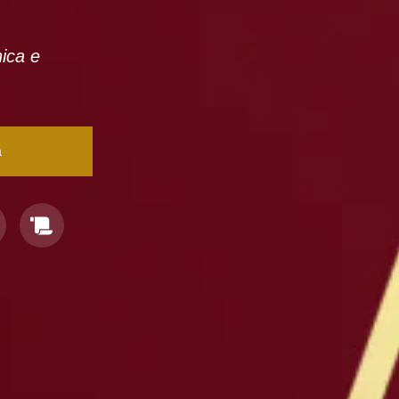
nica e
a