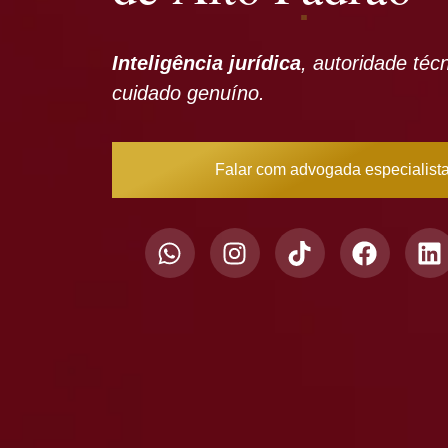
Inteligência jurídica
, autoridade téc
cuidado genuíno.
Falar com advogada especialist