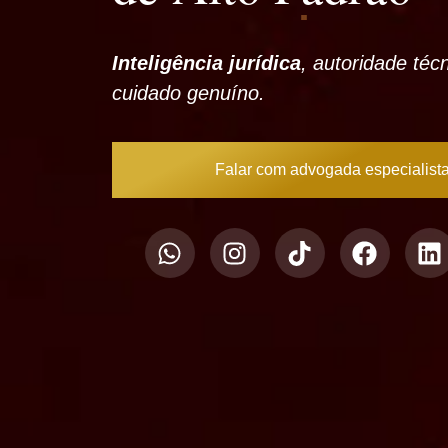
Inteligência jurídica
, autoridade téc
cuidado genuíno.
Falar com advogada especialist