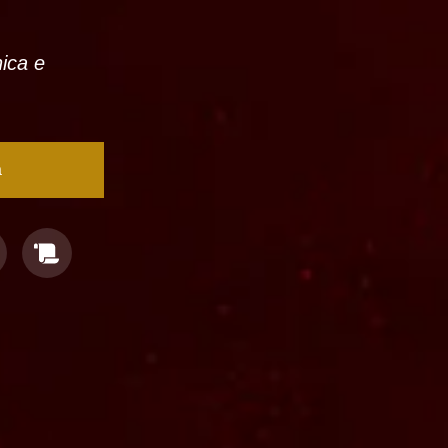
nica e
a