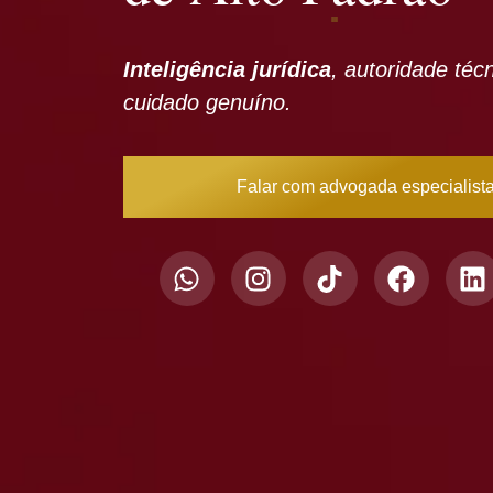
Inteligência jurídica
, autoridade téc
cuidado genuíno.
Falar com advogada especialist