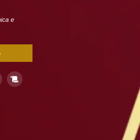
nica e
a