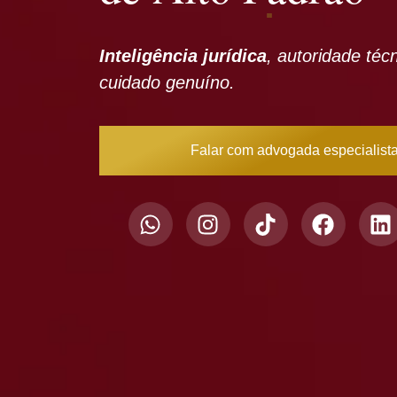
Inteligência jurídica
, autoridade téc
cuidado genuíno.
Falar com advogada especialist