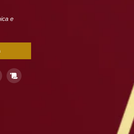
nica e
a