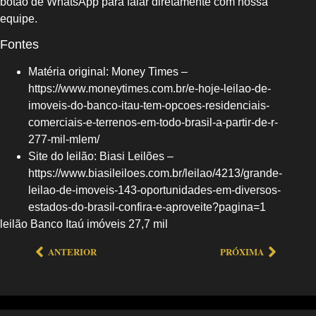
botão de WhatsApp para falar diretamente com nossa
equipe.
Fontes
Matéria original: Money Times –
https://www.moneytimes.com.br/e-hoje-leilao-de-
imoveis-do-banco-itau-tem-opcoes-residenciais-
comerciais-e-terrenos-em-todo-brasil-a-partir-de-r-
277-mil-mlem/
Site do leilão: Biasi Leilões –
https://www.biasileiloes.com.br/leilao/4213/grande-
leilao-de-imoveis-143-oportunidades-em-diversos-
estados-do-brasil-confira-e-aproveite?pagina=1
leilão Banco Itaú imóveis 27,7 mil
ANTERIOR
PRÓXIMA