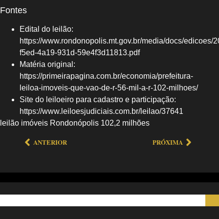
Fontes
Edital do leilão:
https://www.rondonopolis.mt.gov.br/media/docs/edicoes/2
f5ed-4a19-931d-59e4f3d11813.pdf
Matéria original:
https://primeirapagina.com.br/economia/prefeitura-
leiloa-imoveis-que-vao-de-r-56-mil-a-r-102-milhoes/
Site do leiloeiro para cadastro e participação:
https://www.leiloesjudiciais.com.br/leilao/37641
leilão imóveis Rondonópolis 102,2 milhões
ANTERIOR
PRÓXIMA