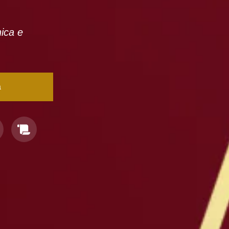
nica e
a