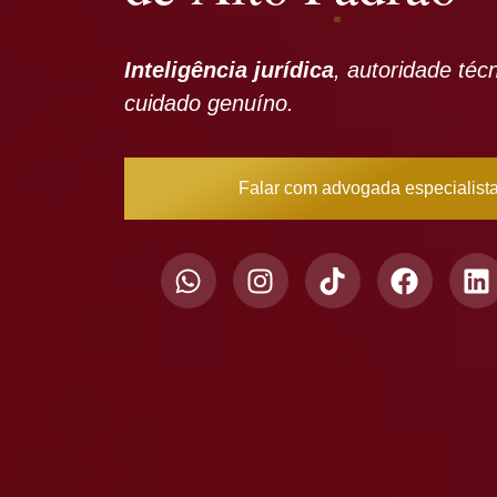
Inteligência jurídica
, autoridade téc
cuidado genuíno.
Falar com advogada especialist