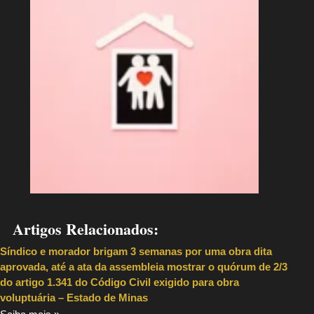
Artigos Relacionados:
Síndico e morador brigam 3 semanas por uma obra dita
aprovada, até a ata da assembleia mostrar o quórum de 2/3
do artigo 1.341 do Código Civil exigido para obra
voluptuária – Estado de Minas