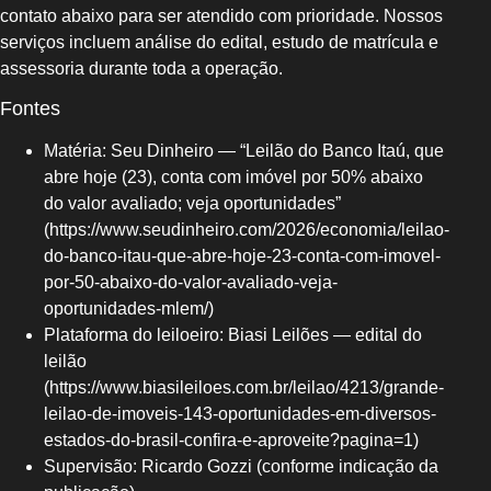
contato abaixo para ser atendido com prioridade. Nossos
serviços incluem análise do edital, estudo de matrícula e
assessoria durante toda a operação.
Fontes
Matéria: Seu Dinheiro — “Leilão do Banco Itaú, que
abre hoje (23), conta com imóvel por 50% abaixo
do valor avaliado; veja oportunidades”
(https://www.seudinheiro.com/2026/economia/leilao-
do-banco-itau-que-abre-hoje-23-conta-com-imovel-
por-50-abaixo-do-valor-avaliado-veja-
oportunidades-mlem/)
Plataforma do leiloeiro: Biasi Leilões — edital do
leilão
(https://www.biasileiloes.com.br/leilao/4213/grande-
leilao-de-imoveis-143-oportunidades-em-diversos-
estados-do-brasil-confira-e-aproveite?pagina=1)
Supervisão: Ricardo Gozzi (conforme indicação da