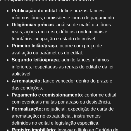
Publicação do edital:
define prazos, lances
mínimos, ônus, comissões e forma de pagamento.
Diligências prévias:
análise de matrícula, ônus
reais, ações em curso, débitos condominiais e
tributários, ocupação e estado do imóvel.
Primeiro leilão/praça:
ocorre com preço de
avaliação ou parâmetros do edital.
Segundo leilão/praça:
admite lances mínimos
inferiores, respeitadas as regras do edital e da lei
aplicável.
Arrematação:
lance vencedor dentro do prazo e
das condições.
Pagamento e comissionamento:
conforme edital,
com eventuais multas por atraso ou desistência.
Formalização:
no judicial, expedição de carta de
arrematação; no extrajudicial, instrumentos
definidos no edital e legislação específica.
Registro imobiliário:
leva-se o título ao Cartório de