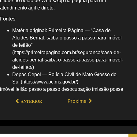
clique no botão de WhatsApp na página para um
atendimento ágil e direto.
Fontes
Matéria original: Primeira Página — “Casa de
Alcides Bernal: saiba o passo a passo para imóvel
de leilão”
(https://primeirapagina.com.br/seguranca/casa-de-
alcides-bernal-saiba-o-passo-a-passo-para-imovel-
de-leilao/)
Depac Cepol — Polícia Civil de Mato Grosso do
Sul (https://www.pc.ms.gov.br/)
imóvel leilão passo a passo desocupação imissão posse
Próxima
ANTERIOR