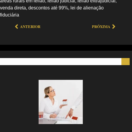
áreas rurais em leilão, leilão judicial, leilão extrajudicial,
venda direta, descontos até 99%, lei de alienação
fiduciária
ANTERIOR
PRÓXIMA