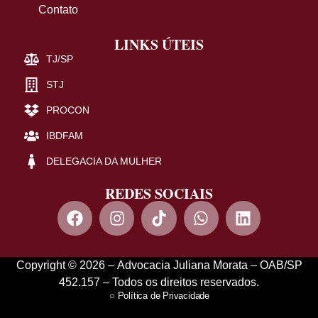
Contato
LINKS ÚTEIS
TJ/SP
STJ
PROCON
IBDFAM
DELEGACIA DA MULHER
REDES SOCIAIS
Copyright © 2026 – Advocacia Juliana Morata – OAB/SP
452.157 – Todos os direitos reservados.
Política de Privacidade