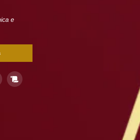
nica e
a