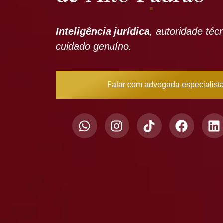
Inteligência jurídica
, autoridade téc
cuidado genuíno.
Falar com advogada especialist