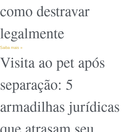
como destravar
legalmente
Saiba mais »
Visita ao pet após
separação: 5
armadilhas jurídicas
que atrasam seu