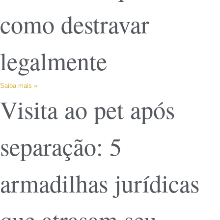
como destravar
legalmente
Saiba mais »
Visita ao pet após
separação: 5
armadilhas jurídicas
que atrasam seu