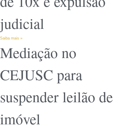
de 10x e expulsão
judicial
Saiba mais »
Mediação no
CEJUSC para
suspender leilão de
imóvel