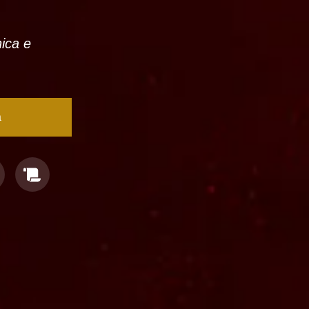
nica e
a