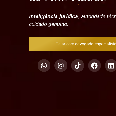
Inteligência jurídica
, autoridade téc
cuidado genuíno.
Falar com advogada especialist