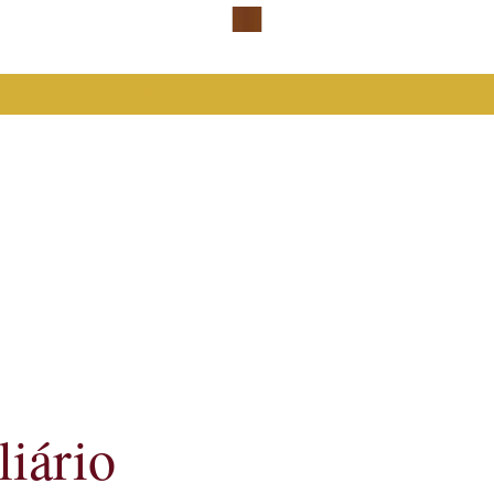
Falar com advogada especialista
liário